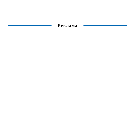
СЛЕДУЮЩИЙ
ЦИННАРИЗИН
СПАСИБО
ДЕНЬ
Реклама