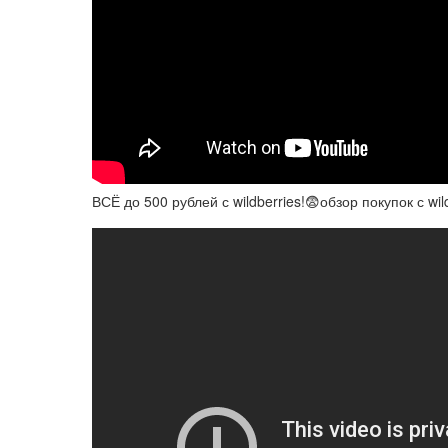
ВСЁ до 500 рублей с wildberries!😨обзор покупок с wild