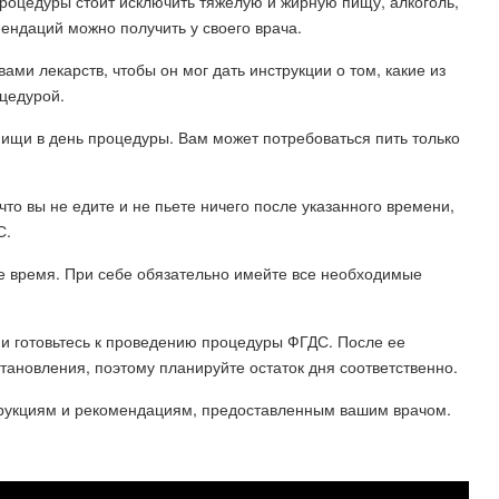
процедуры стоит исключить тяжелую и жирную пищу, алкоголь,
ендаций можно получить у своего врача.
ами лекарств, чтобы он мог дать инструкции о том, какие из
цедурой.
ищи в день процедуры. Вам может потребоваться пить только
что вы не едите и не пьете ничего после указанного времени,
С.
ое время. При себе обязательно имейте все необходимые
 и готовьтесь к проведению процедуры ФГДС. После ее
ановления, поэтому планируйте остаток дня соответственно.
струкциям и рекомендациям, предоставленным вашим врачом.