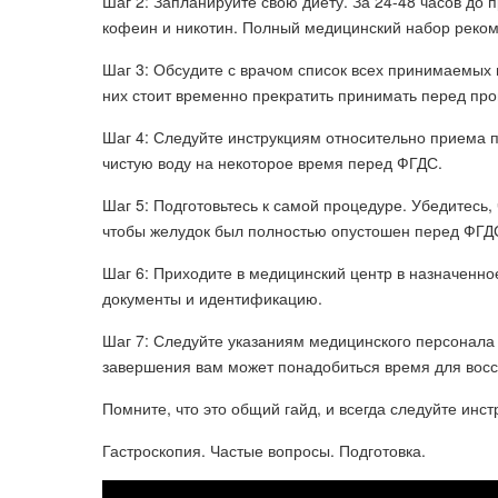
Шаг 2: Запланируйте свою диету. За 24-48 часов до 
кофеин и никотин. Полный медицинский набор реком
Шаг 3: Обсудите с врачом список всех принимаемых в
них стоит временно прекратить принимать перед про
Шаг 4: Следуйте инструкциям относительно приема п
чистую воду на некоторое время перед ФГДС.
Шаг 5: Подготовьтесь к самой процедуре. Убедитесь, 
чтобы желудок был полностью опустошен перед ФГД
Шаг 6: Приходите в медицинский центр в назначенн
документы и идентификацию.
Шаг 7: Следуйте указаниям медицинского персонала
завершения вам может понадобиться время для восст
Помните, что это общий гайд, и всегда следуйте ин
Гастроскопия. Частые вопросы. Подготовка.