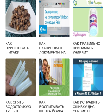
КАК
КАК
КАК ПРАВИЛЬНО
ПРИГОТОВИТЬ
СКАНИРОВАТЬ
ПРИНИМАТЬ
ШИТАКИ
ДОКУМЕНТЫ НА
УНДЕВИТ
КОМПЬЮТЕР
ВЗРОСЛЫМ
ЧЕРЕЗ ПРИНТЕР
ВИНДОВС 10
КАК СНЯТЬ
КАК
КАК ИСПРАВИТЬ
ВОДОСТОЙКУЮ
ВОСПИТЫВАТЬ
ОШИБКУ ДНС
ТУШЬ В
ЩЕНКА ЙОРКА
СЕРВИС НЕ