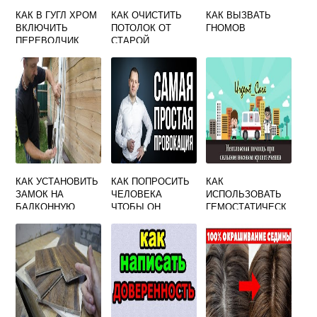
КАК В ГУГЛ ХРОМ
КАК ОЧИСТИТЬ
КАК ВЫЗВАТЬ
ВКЛЮЧИТЬ
ПОТОЛОК ОТ
ГНОМОВ
ПЕРЕВОДЧИК
СТАРОЙ
СТРАНИЦ
ВОДОЭМУЛЬСИО
ННОЙ КРАСКИ
КАК УСТАНОВИТЬ
КАК ПОПРОСИТЬ
КАК
ЗАМОК НА
ЧЕЛОВЕКА
ИСПОЛЬЗОВАТЬ
БАЛКОННУЮ
ЧТОБЫ ОН
ГЕМОСТАТИЧЕСК
ПЛАСТИКОВУЮ
СОГЛАСИЛСЯ
УЮ ГУБКУ ПРИ
ДВЕРЬ
НОСОВОМ
КРОВОТЕЧЕНИИ