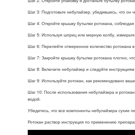
Шаг 2: Откройте упаковку и достаньте бутылку ротока
Шаг 3: Подготовьте небулайзер, убедившись, что он ч
Шаг 4: Откройте крышку бутылки ротокана, соблюда
Шаг 5: Используя шприц или мерную колбу, измерьте
Шаг 6: Перелейте отмеренное количество ротокана в
Шаг 7: Закройте крышку бутылки ротокана плотно, чт
Шаг 8: Включите небулайзер и следуйте инструкциям
Шаг 9: Используйте ротокан, как рекомендовано ваш
Шаг 10: После использования небулайзера и ротока
водой.
Убедитесь, что все компоненты небулайзера сухие п
Ротокан раствор инструкция по применению препарат