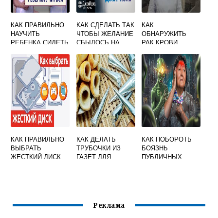
КАК ПРАВИЛЬНО
КАК СДЕЛАТЬ ТАК
КАК
НАУЧИТЬ
ЧТОБЫ ЖЕЛАНИЕ
ОБНАРУЖИТЬ
РЕБЕНКА СИДЕТЬ
СБЫЛОСЬ НА
РАК КРОВИ
СЛЕДУЮЩИЙ
ДЕНЬ
КАК ПРАВИЛЬНО
КАК ДЕЛАТЬ
КАК ПОБОРОТЬ
ВЫБРАТЬ
ТРУБОЧКИ ИЗ
БОЯЗНЬ
ЖЕСТКИЙ ДИСК
ГАЗЕТ ДЛЯ
ПУБЛИЧНЫХ
ДЛЯ
ПЛЕТЕНИЯ
ВЫСТУПЛЕНИЙ
КОМПЬЮТЕРА
Реклама