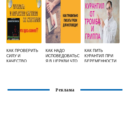
ИСКУССТВЕННОЕ
ДЫХАНИЕ
КАК ПРОВЕРИТЬ
КАК НАДО
КАК ПИТЬ
СИЛУ И
ИСПОВЕДОВАТЬС
КУРАНТИЛ ПРИ
КАЧЕСТВО
Я В ЦЕРКВИ ЧТО
БЕРЕМЕННОСТИ
СИГНАЛА НА
ГОВОРИТЬ
ТРИКОЛОР ТВ С
ОБРАЗЕЦ
ПУЛЬТА
КОНКРЕТНЫЕ
ПРИМЕРЫ
Реклама