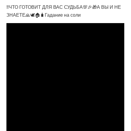
‼️ЧТО ГОТОВИТ ДЛЯ ВАС СУДЬБА💯🎉🎁А ВЫ И НЕ
ЗНАЕТЕ🙏🕊️🏠🧳Гадание на соли