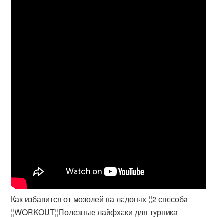
Как избавится от мозолей на ладонях ¦¦2 способа
¦¦WORKOUT¦¦Полезные лайфхаки для турника