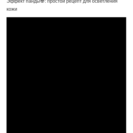
Эффект панды🐼: простой рецепт для осветления
кожи