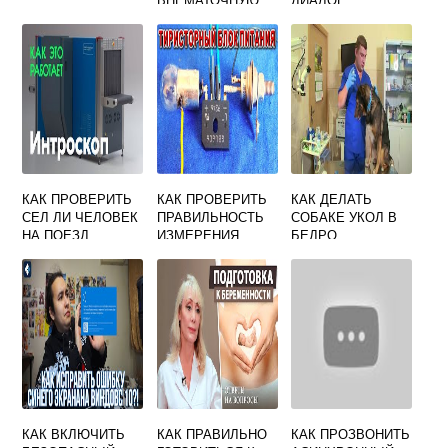
БЕРЕМЕННОСТЬ
КАК ПРОВЕРИТЬ
КАК ПРОВЕРИТЬ
КАК ДЕЛАТЬ
СЕЛ ЛИ ЧЕЛОВЕК
ПРАВИЛЬНОСТЬ
СОБАКЕ УКОЛ В
НА ПОЕЗД
ИЗМЕРЕНИЯ
БЕДРО
ОБЩЕГО
ПРАВИЛЬНО
НАПРЯЖЕНИЯ
ЦЕПИ
ИСПОЛЬЗУЯ
ЗАКОНЫ
ЭЛЕКТРОТЕХНИК
И
КАК ВКЛЮЧИТЬ
КАК ПРАВИЛЬНО
КАК ПРОЗВОНИТЬ