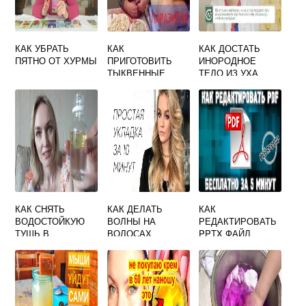
КАК УБРАТЬ
КАК
КАК ДОСТАТЬ
ПЯТНО ОТ ХУРМЫ
ПРИГОТОВИТЬ
ИНОРОДНОЕ
ТЫКВЕННЫЕ
ТЕЛО ИЗ УХА
СЕМЕЧКИ ОТ
ГЛИСТОВ
КАК СНЯТЬ
КАК ДЕЛАТЬ
КАК
ВОДОСТОЙКУЮ
ВОЛНЫ НА
РЕДАКТИРОВАТЬ
ТУШЬ В
ВОЛОСАХ
PPTX ФАЙЛ
ДОМАШНИХ
УТЮЖКОМ
УСЛОВИЯХ БЕЗ
СПЕЦИАЛЬНОЙ
ЖИДКОСТИ