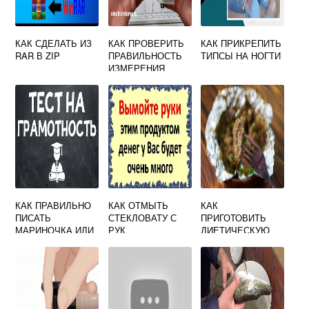
КАК СДЕЛАТЬ ИЗ
КАК ПРОВЕРИТЬ
КАК ПРИКРЕПИТЬ
RAR В ZIP
ПРАВИЛЬНОСТЬ
ТИПСЫ НА НОГТИ
ИЗМЕРЕНИЯ
ОБЩЕГО
НАПРЯЖЕНИЯ
ЦЕПИ
ИСПОЛЬЗУЯ
ЗАКОНЫ
ЭЛЕКТРОТЕХНИК
И
КАК ПРАВИЛЬНО
КАК ОТМЫТЬ
КАК
ПИСАТЬ
СТЕКЛОВАТУ С
ПРИГОТОВИТЬ
МАРИНОЧКА ИЛИ
РУК
ДИЕТИЧЕСКУЮ
МАРИНАЧКА
ПЕЧЕНЬ
ГОВЯЖЬЮ