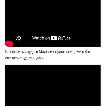
Как носить снуды■ Модели снудов спицами■ Как
связать снуд спицами