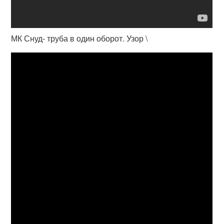
МК Снуд- труба в один оборот. Узор \