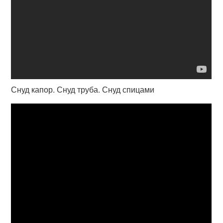
Снуд капор. Снуд труба. Снуд спицами