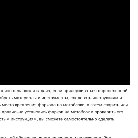
точно несложная задача, если придерживаться определенной
обрать материалы и инструменты, следовать инструкциям и
ь место крепления фаркопа на мотоблоке, а затем сварить или
 правильно установить фаркоп на мотоблок и проверить его
стым инструкциям, вы сможете самостоятельно сделать
ить об обеспечении его прочности и надежности. Это