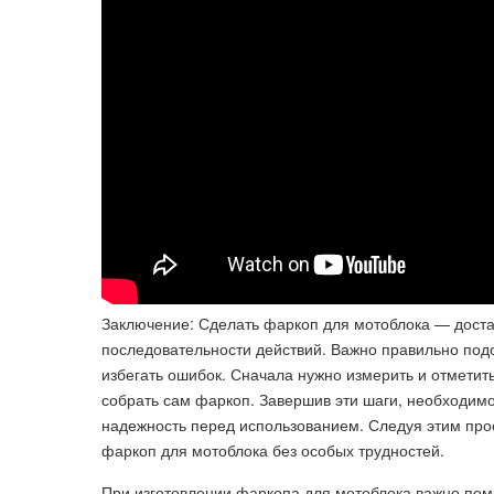
Заключение: Сделать фаркоп для мотоблока — доста
последовательности действий. Важно правильно под
избегать ошибок. Сначала нужно измерить и отметит
собрать сам фаркоп. Завершив эти шаги, необходимо
надежность перед использованием. Следуя этим про
фаркоп для мотоблока без особых трудностей.
При изготовлении фаркопа для мотоблока важно помн