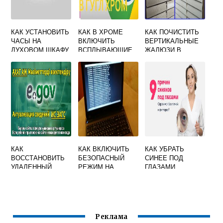
КАК УСТАНОВИТЬ
КАК В ХРОМЕ
КАК ПОЧИСТИТЬ
ЧАСЫ НА
ВКЛЮЧИТЬ
ВЕРТИКАЛЬНЫЕ
ДУХОВОМ ШКАФУ
ВСПЛЫВАЮЩИЕ
ЖАЛЮЗИ В
WEISSGAUFF
ОКНА
ДОМАШНИХ
УСЛОВИЯХ
КАК
КАК ВКЛЮЧИТЬ
КАК УБРАТЬ
ВОССТАНОВИТЬ
БЕЗОПАСНЫЙ
СИНЕЕ ПОД
УДАЛЕННЫЙ
РЕЖИМ НА
ГЛАЗАМИ
АККАУНТ ГУГЛ
НОУТБУКЕ АСЕР
РЕБЕНКА
Реклама