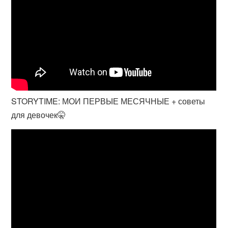
STORYTIME: МОИ ПЕРВЫЕ МЕСЯЧНЫЕ + советы
для девочек🤫