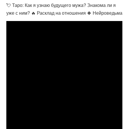
💘 Таро: Как я узнаю будущего мужа? Знакома ли я
уже с ним? 🔥 Расклад на отношения 🍀 Нейроведьма