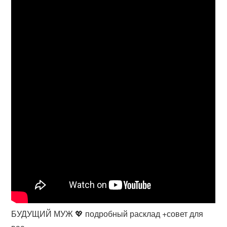
БУДУЩИЙ МУЖ 💖 подробный расклад +совет для