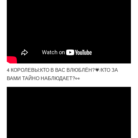
4 КОРОЛЕВЫ:КТО В ВАС ВЛЮБЛЁН?💗/КТО ЗА
ВАМИ ТАЙНО НАБЛЮДАЕТ?👀