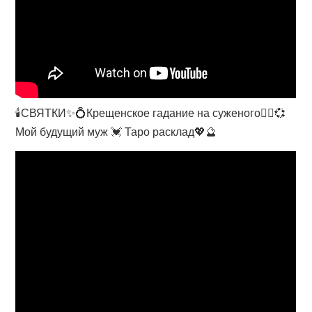
🕯️СВЯТКИ✨💍Крещенское гадание на суженого👰‍♀️💞
Мой будущий муж 💓 Таро расклад💖🔮